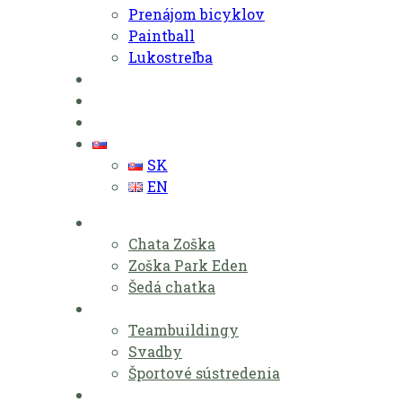
Prenájom bicyklov
Paintball
Lukostreľba
Zvýhodnené pobyty
Lokalita
Kontakt
SK
SK
EN
Ubytovanie
Chata Zoška
Zoška Park Eden
Šedá chatka
Eventy
Teambuildingy
Svadby
Športové sústredenia
Aktivity