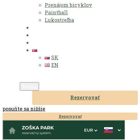
Prenájom bicyklov
Paintball
Lukostreľba
Zvýhodnené pobyty
Lokalita
Kontakt
SK
SK
EN
renájom bicyklov
Menu
Rezervovať
posuňte sa nižšie
Rezervovať