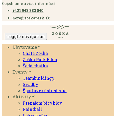
Objednanie a viac informácií:
+421 948 883 040
noro@zoskapark.sk
Toggle navigation
Ubytovanie
Chata Zoška
Zoška Park Eden
Šedá chatka
Eventy
Teambuildingy
Svadby
Športové sústredenia
Aktivity
Prenájom bicyklov
Paintball
Lukostreľba