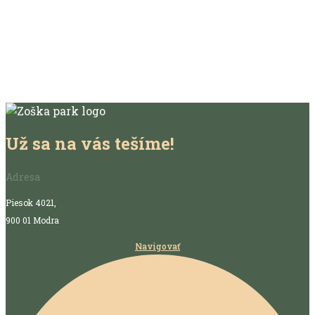
Už sa na vás tešíme!
Adresa
Piesok 4021,
900 01 Modra
Navigovať