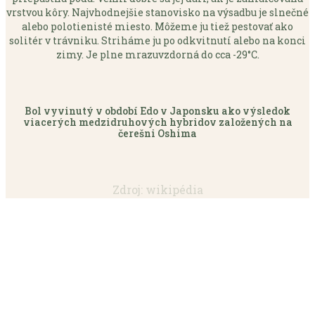
vrstvou kôry. Najvhodnejšie stanovisko na výsadbu je slnečné
alebo polotienisté miesto. Môžeme ju tiež pestovať ako
solitér v trávniku. Striháme ju po odkvitnutí alebo na konci
zimy. Je plne mrazuvzdorná do cca -29°C.
Bol vyvinutý v období Edo v Japonsku ako výsledok
viacerých medzidruhových hybridov založených na
čerešni Oshima
Zdroj: wikipédia