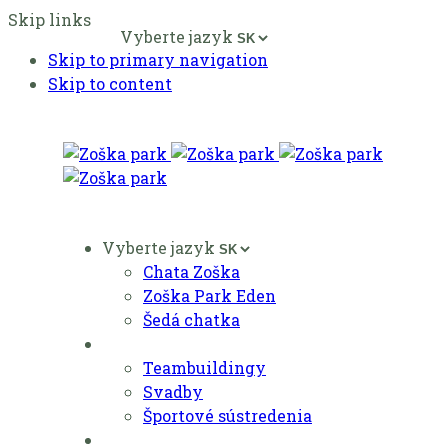
Skip links
Vyberte jazyk
Skip to primary navigation
Skip to content
Vyberte jazyk
Ubytovanie
Chata Zoška
Zoška Park Eden
Šedá chatka
Eventy
Teambuildingy
Svadby
Športové sústredenia
Aktivity