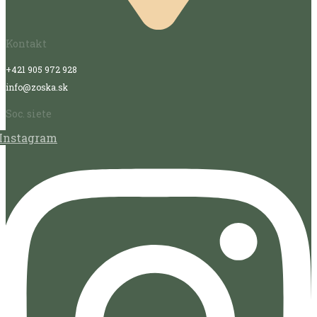
Kontakt
+421 905 972 928
info@zoska.sk
Soc. siete
Instagram