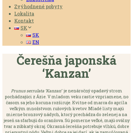
Zvýhodnené pobyty
Lokalita
Kontakt
SK
SK
EN
Čerešňa japonská
‘Kanzan’
Prunus serrulata ‘Kanzan’
je nenáročný opadavý strom
pochádzajúci z Ázie. V mladom veku rastie vzpriamene, no
časom sa jeho koruna rozširuje. Kvitne od marca do apríla
veľkým množstvom ružových kvetov. Mladé listy majú
mierne bronzový nádych, ktorý prechádza do zelenej a na
jeseň sa sfarbujú do oranžova. Sú pomerne veľké, majú oválny
tvar a zúbkatý okraj. Okrasná čerešňa potrebuje vlhkú, dobre
priepustnú pôdu. Veľmi dobre sa jej darí, ak je zamulčovaná