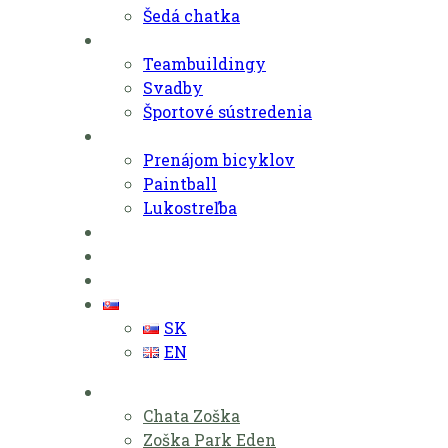
Šedá chatka
Eventy
Teambuildingy
Svadby
Športové sústredenia
Aktivity
Prenájom bicyklov
Paintball
Lukostreľba
Zvýhodnené pobyty
Lokalita
Kontakt
SK
SK
EN
Ubytovanie
Chata Zoška
Zoška Park Eden