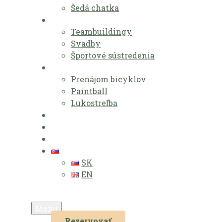
Šedá chatka
Eventy
Teambuildingy
Svadby
Športové sústredenia
Aktivity
Prenájom bicyklov
Paintball
Lukostreľba
Zvýhodnené pobyty
Lokalita
Kontakt
SK
SK
EN
Menu
Rezervovať